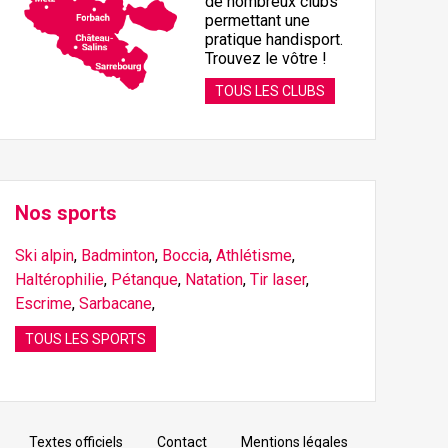
de nombreux clubs
permettant une
pratique handisport.
Trouvez le vôtre !
TOUS LES CLUBS
Nos sports
Ski alpin
,
Badminton
,
Boccia
,
Athlétisme
,
Haltérophilie
,
Pétanque
,
Natation
,
Tir laser
,
Escrime
,
Sarbacane
,
TOUS LES SPORTS
Textes officiels
Contact
Mentions légales